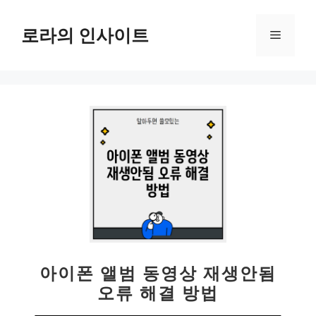
컨
텐
로라의 인사이트
메
츠
로
뉴
건
너
뛰
기
아이폰 앨범 동영상 재생안됨
오류 해결 방법