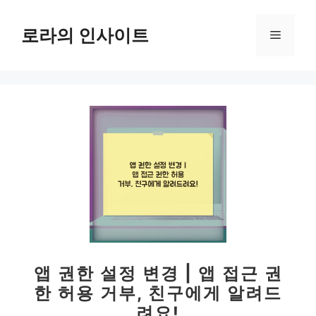
컨
텐
로라의 인사이트
메
츠
로
뉴
건
너
뛰
기
앱 권한 설정 변경 | 앱 접근 권
한 허용 거부, 친구에게 알려드
려요!