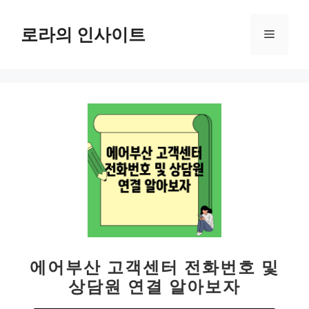
컨
텐
로라의 인사이트
메
츠
로
뉴
건
너
뛰
기
에어부산 고객센터 전화번호 및
상담원 연결 알아보자