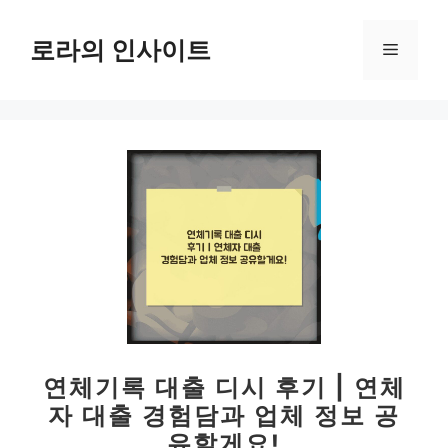
컨
텐
로라의 인사이트
메
츠
로
뉴
건
너
뛰
기
연체기록 대출 디시 후기 | 연체
자 대출 경험담과 업체 정보 공
유할게요!