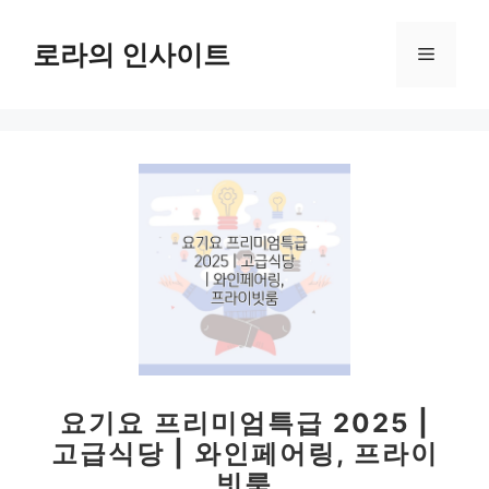
컨
텐
로라의 인사이트
메
츠
로
뉴
건
너
뛰
기
요기요 프리미엄특급 2025 |
고급식당 | 와인페어링, 프라이
빗룸