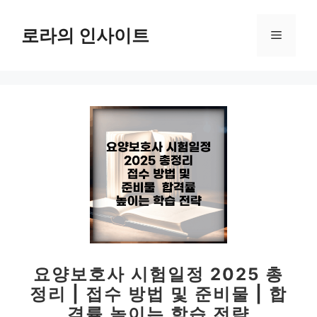
컨
텐
로라의 인사이트
메
츠
로
뉴
건
너
뛰
기
요양보호사 시험일정 2025 총
정리 | 접수 방법 및 준비물 | 합
격률 높이는 학습 전략