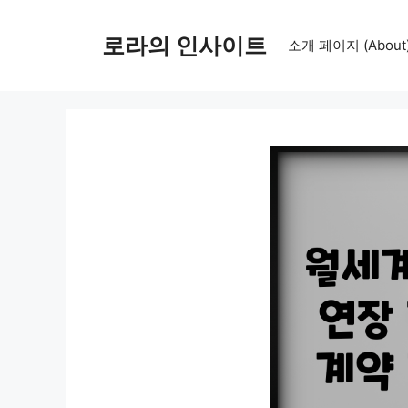
컨
텐
로라의 인사이트
소개 페이지 (About
츠
로
건
너
뛰
기