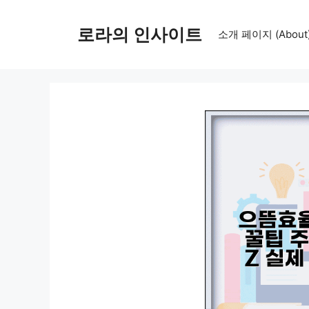
컨
텐
로라의 인사이트
소개 페이지 (About
츠
로
건
너
뛰
기