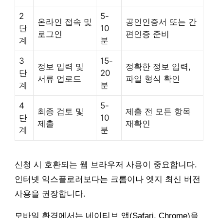
2
5-
온라인 접속 및
공인인증서 또는 간
단
10
로그인
편인증 준비
계
분
3
15-
정보 입력 및
정확한 정보 입력,
단
20
서류 업로드
파일 형식 확인
계
분
4
5-
최종 검토 및
제출 전 모든 항목
단
10
제출
재확인
계
분
신청 시 호환되는 웹 브라우저 사용이 중요합니다.
인터넷 익스플로러보다는 크롬이나 엣지 최신 버전
사용을 권장합니다.
모바일 환경에서는 네이티브 앱(Safari, Chrome)을