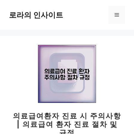
컨
텐
로라의 인사이트
메
츠
로
뉴
건
너
뛰
기
의료급여환자 진료 시 주의사항
| 의료급여 환자 진료 절차 및
규정