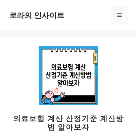
컨
텐
로라의 인사이트
메
츠
로
뉴
건
너
뛰
기
의료보험 계산 산정기준 계산방
법 알아보자