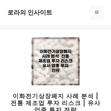
컨
텐
로라의 인사이트
메
츠
로
뉴
건
너
뛰
기
이화전기상장폐지 사례 분석 |
전통 제조업 투자 리스크 | 유사
업종 투자 전략