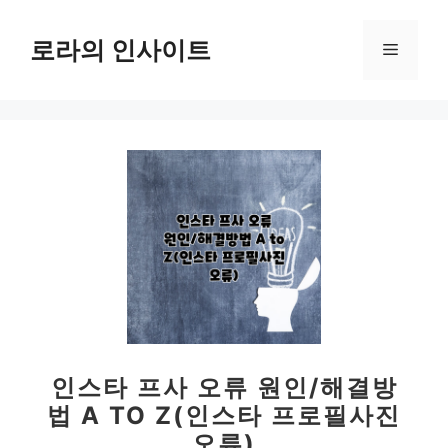
컨
텐
로라의 인사이트
메
츠
로
뉴
건
너
뛰
기
인스타 프사 오류 원인/해결방
법 A TO Z(인스타 프로필사진
오류)