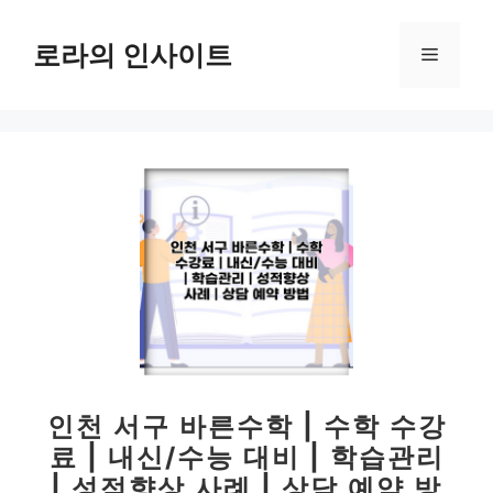
컨
텐
로라의 인사이트
메
츠
로
뉴
건
너
뛰
기
인천 서구 바른수학 | 수학 수강
료 | 내신/수능 대비 | 학습관리
| 성적향상 사례 | 상담 예약 방