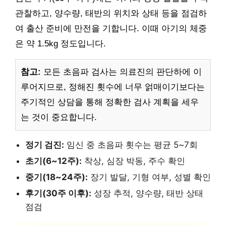
관찰하고, 양수량, 태반의 위치와 상태 등을 점검하
여 출산 준비에 만전을 기합니다. 이때 아기의 체중
은 약 1.5kg 정도입니다.
참고:
모든 초음파 검사는 의료진의 판단하에 이
루어지므로, 정해진 횟수에 너무 얽매이기보다는
주기적인 상담을 통해 정확한 검사 계획을 세우
는 것이 중요합니다.
정기 검진:
임신 중 초음파 횟수는 평균 5~7회
초기(6~12주):
착상, 심장 박동, 주수 확인
중기(18~24주):
장기 발달, 기형 여부, 성별 확인
후기(30주 이후):
성장 추적, 양수량, 태반 상태
점검