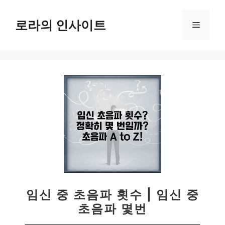
컨
텐
로라의 인사이트
메
츠
로
뉴
건
너
뛰
기
임신 중 초음파 횟수 | 임신 중
초음파 몇번