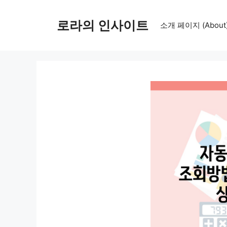
컨
텐
로라의 인사이트
소개 페이지 (About
츠
로
건
너
뛰
기