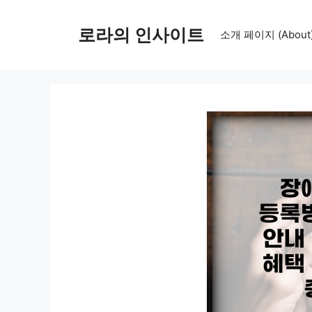
컨
텐
로라의 인사이트
소개 페이지 (About
츠
로
건
너
뛰
기