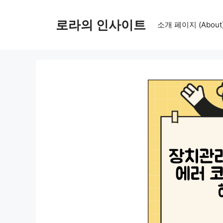
컨
텐
로라의 인사이트
소개 페이지 (About
츠
로
건
너
뛰
기