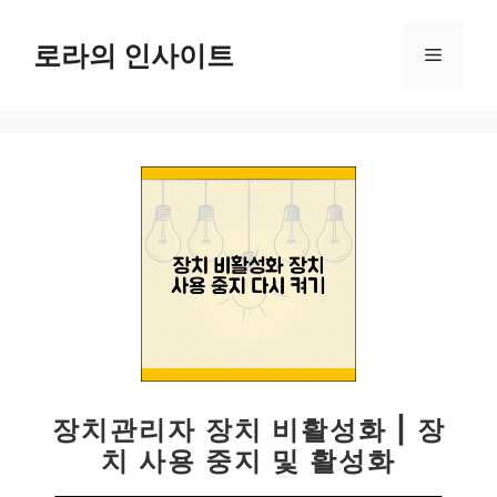
컨
텐
로라의 인사이트
메
츠
로
뉴
건
너
뛰
기
장치관리자 장치 비활성화 | 장
치 사용 중지 및 활성화