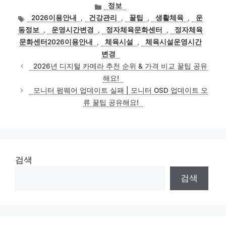
카
정보
테
태
2026이용안내
,
건강관리
,
꿀팁
,
생활체육
,
운
고
그
동정보
,
운영시간변경
,
정자체육문화센터
,
정자체육
리
문화센터2026이용안내
,
체육시설
,
체육시설운영시간
변경
2026년 디지털 카메라 추천 순위 & 가격 비교 꿀팁 공유
해요!
모니터 펌웨어 업데이트 실패 | 모니터 OSD 업데이트 오
류 꿀팁 공유해요!
검색
검색