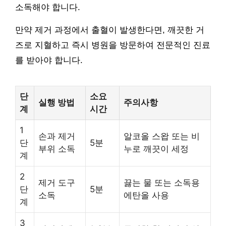
소독해야 합니다.
만약 제거 과정에서 출혈이 발생한다면, 깨끗한 거
즈로 지혈하고 즉시 병원을 방문하여 전문적인 진료
를 받아야 합니다.
단
소요
실행 방법
주의사항
계
시간
1
손과 제거
알코올 스왑 또는 비
단
5분
부위 소독
누로 깨끗이 세정
계
2
제거 도구
끓는 물 또는 소독용
단
5분
소독
에탄올 사용
계
3