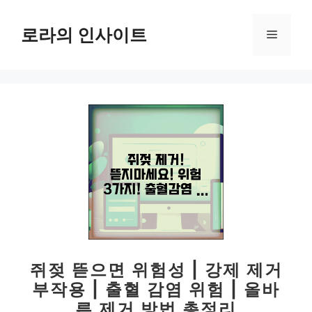
컨
텐
로라의 인사이트
메
츠
로
뉴
건
너
뛰
기
쥐젖 뜯으면 위험성 | 강제 제거
부작용 | 출혈 감염 위험 | 올바
른 제거 방법 총정리