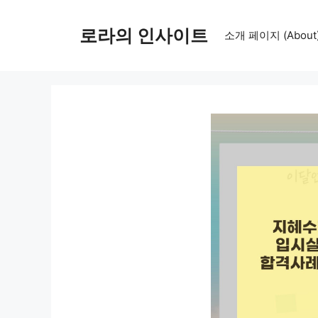
컨
텐
로라의 인사이트
소개 페이지 (About
츠
로
건
너
뛰
기