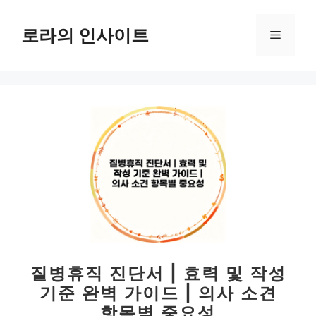
컨
텐
로라의 인사이트
메
츠
로
뉴
건
너
뛰
기
질병휴직 진단서 | 효력 및 작성
기준 완벽 가이드 | 의사 소견
항목별 중요성