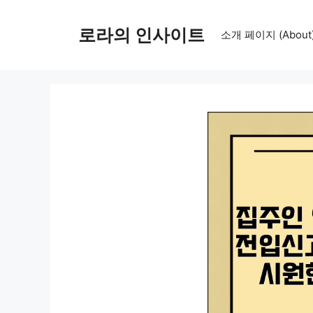
컨
텐
로라의 인사이트
소개 페이지 (About
츠
로
건
너
뛰
기