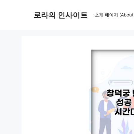
컨
텐
로라의 인사이트
소개 페이지 (About
츠
로
건
너
뛰
기