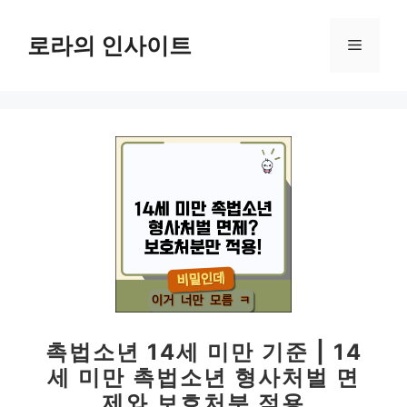
컨
텐
로라의 인사이트
메
츠
로
뉴
건
너
뛰
기
촉법소년 14세 미만 기준 | 14
세 미만 촉법소년 형사처벌 면
제와 보호처분 적용