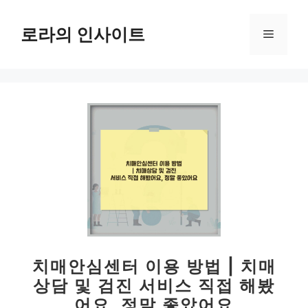
컨
텐
로라의 인사이트
메
츠
로
뉴
건
너
뛰
기
치매안심센터 이용 방법 | 치매
상담 및 검진 서비스 직접 해봤
어요, 정말 좋았어요