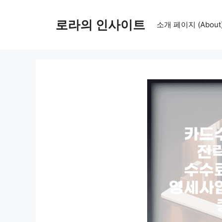
컨
텐
로라의 인사이트
소개 페이지 (About
츠
로
건
너
뛰
기