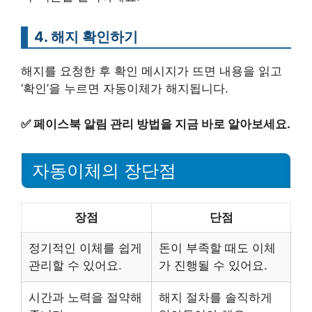
4. 해지 확인하기
해지를 요청한 후 확인 메시지가 뜨면 내용을 읽고
‘확인’을 누르면 자동이체가 해지됩니다.
✅
페이스북 알림 관리 방법을 지금 바로 알아보세요.
자동이체의 장단점
장점
단점
정기적인 이체를 쉽게
돈이 부족할 때도 이체
관리할 수 있어요.
가 진행될 수 있어요.
시간과 노력을 절약해
해지 절차를 솔직하게