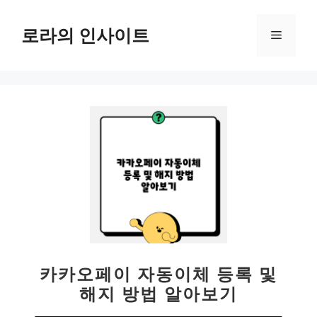
컨
텐
로라의 인사이트
메
츠
로
뉴
건
너
뛰
기
카카오페이 자동이체 등록 및
해지 방법 알아보기