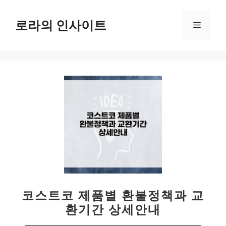
컨
텐
로라의 인사이트
메
츠
로
뉴
건
너
뛰
기
코스트코 제품별 환불정책과 교
환기간 상세안내