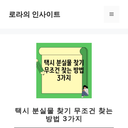
컨
텐
로라의 인사이트
메
츠
로
뉴
건
너
뛰
기
택시 분실물 찾기 무조건 찾는
방법 3가지