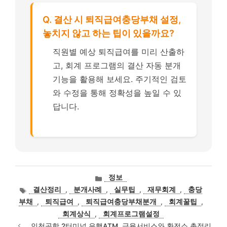
Q. 결산 시 퇴직급여충당부채 설정,
놓치지 않고 하는 팁이 있을까요?
직원별 예상 퇴직급여를 미리 산출하
고, 회계 프로그램의 결산 자동 분개
기능을 활용해 보세요. 주기적인 검토
와 수정을 통해 정확성을 높일 수 있
답니다.
카
정보
테
태
결산정리
,
분개사례
,
실무팁
,
재무회계
,
충당
고
그
부채
,
퇴직급여
,
퇴직급여충당부채분개
,
회계꿀팁
,
리
회계상식
,
회계프로그램설정
인천공항 2터미널 은행ATM, 금융서비스와 환전소 총정리