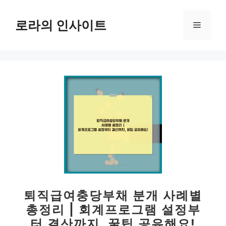
컨
텐
로라의 인사이트
메
츠
로
뉴
건
너
뛰
기
퇴직급여충당부채 분개 사례별
총정리 | 회계프로그램 설정부
터 결산까지, 꿀팁 공유해요!