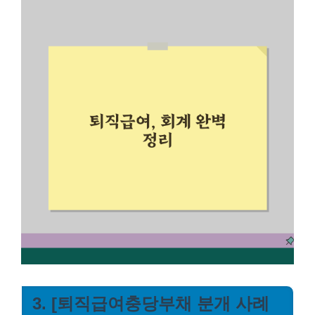
3. [퇴직급여충당부채 분개 사례