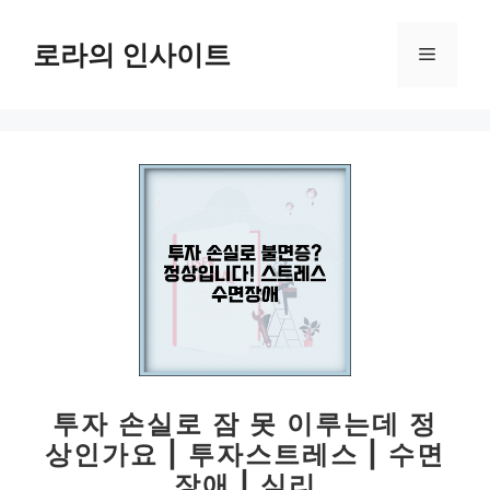
컨
텐
로라의 인사이트
메
츠
로
뉴
건
너
뛰
기
투자 손실로 잠 못 이루는데 정
상인가요 | 투자스트레스 | 수면
장애 | 심리