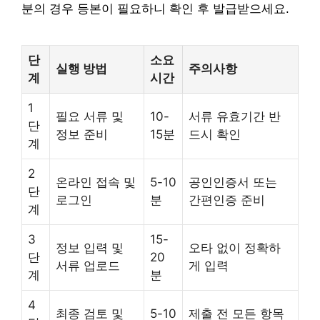
분의 경우 등본이 필요하니 확인 후 발급받으세요.
단
소요
실행 방법
주의사항
계
시간
1
필요 서류 및
10-
서류 유효기간 반
단
정보 준비
15분
드시 확인
계
2
온라인 접속 및
5-10
공인인증서 또는
단
로그인
분
간편인증 준비
계
3
15-
정보 입력 및
오타 없이 정확하
단
20
서류 업로드
게 입력
계
분
4
최종 검토 및
5-10
제출 전 모든 항목