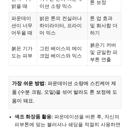
톤 보정
밝을 때
이션 소량 믹스
파운데이
밝은 톤의 컨실러나
톤 업 효과
션이 너무
하이라이터, 프라이
및 화사함 더
어두울 때
머 믹스
하기
붉은기 커버
붉은 기가
그린 베이스의 메이
및 균일한 피
도는 피부
크업 베이스와 믹스
부톤 연출
가장 쉬운 방법:
파운데이션 소량에 스킨케어 제
품 (수분 크림, 오일)을 섞어 발라도 톤 보정에 도
움이 돼요.
색조 화장품 활용:
파운데이션을 바른 후, 자신의
피부톤에 맞는 블러셔나 쉐딩을 적절히 사용하면