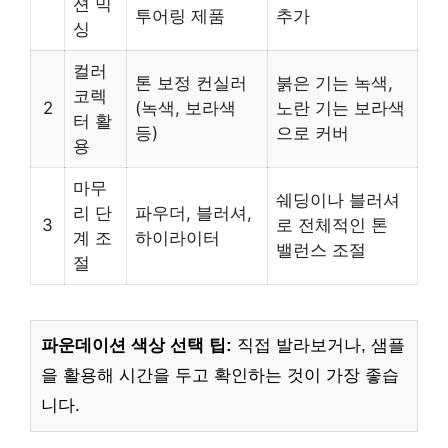
션 믹
투어링 제품
추가
싱
컬러
톤 보정 컨실러
붉은 기는 녹색,
코렉
2
(녹색, 보라색
노란 기는 보라색
터 활
등)
으로 커버
용
마무
쉐딩이나 블러셔
리 단
파우더, 블러셔,
3
로 전체적인 톤
계 조
하이라이터
밸런스 조절
절
파운데이션 색상 선택 팁:
직접 발라보거나, 샘플
을 활용해 시간을 두고 확인하는 것이 가장 좋습
니다.