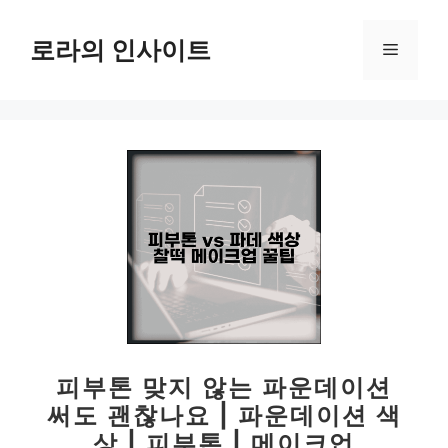
컨
텐
로라의 인사이트
메
츠
로
뉴
건
너
뛰
기
피부톤 맞지 않는 파운데이션
써도 괜찮나요 | 파운데이션 색
상 | 피부톤 | 메이크업