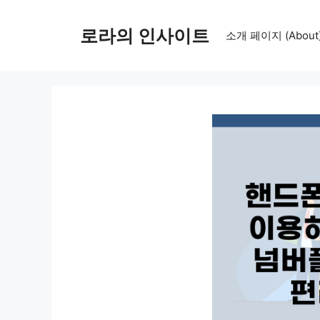
컨
텐
로라의 인사이트
소개 페이지 (About
츠
로
건
너
뛰
기