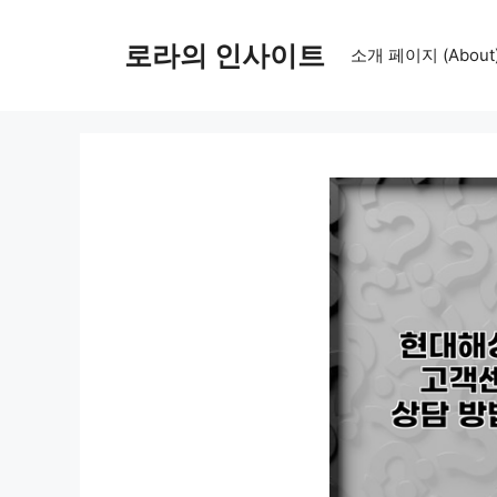
컨
텐
로라의 인사이트
소개 페이지 (About
츠
로
건
너
뛰
기