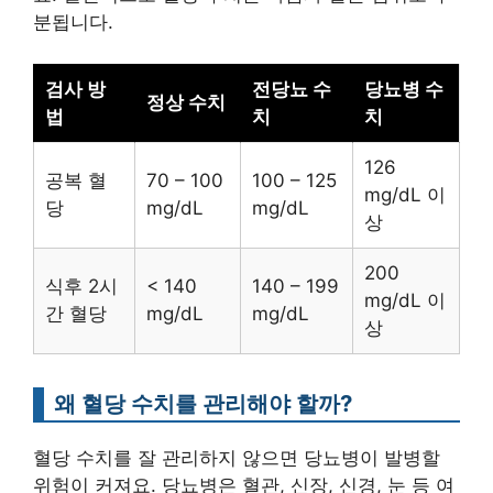
분됩니다.
검사 방
전당뇨 수
당뇨병 수
정상 수치
법
치
치
126
공복 혈
70 – 100
100 – 125
mg/dL 이
당
mg/dL
mg/dL
상
200
식후 2시
< 140
140 – 199
mg/dL 이
간 혈당
mg/dL
mg/dL
상
왜 혈당 수치를 관리해야 할까?
혈당 수치를 잘 관리하지 않으면 당뇨병이 발병할
위험이 커져요. 당뇨병은 혈관, 신장, 신경, 눈 등 여