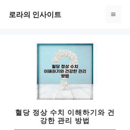
컨
텐
로라의 인사이트
메
츠
로
뉴
건
너
뛰
기
혈당 정상 수치 이해하기와 건
강한 관리 방법