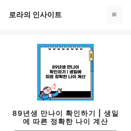
컨
텐
로라의 인사이트
메
츠
로
뉴
건
너
뛰
기
89년생 만나이 확인하기 | 생일
에 따른 정확한 나이 계산