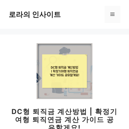
컨
텐
로라의 인사이트
메
츠
로
뉴
건
너
뛰
기
DC형 퇴직금 계산방법 | 확정기
여형 퇴직연금 계산 가이드 공
유할게요!