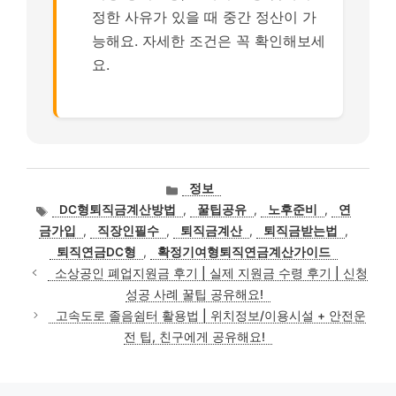
정한 사유가 있을 때 중간 정산이 가
능해요. 자세한 조건은 꼭 확인해보세
요.
카
정보
테
태
DC형퇴직금계산방법
,
꿀팁공유
,
노후준비
,
연
고
그
금가입
,
직장인필수
,
퇴직금계산
,
퇴직금받는법
,
리
퇴직연금DC형
,
확정기여형퇴직연금계산가이드
소상공인 폐업지원금 후기 | 실제 지원금 수령 후기 | 신청
성공 사례 꿀팁 공유해요!
고속도로 졸음쉼터 활용법 | 위치정보/이용시설 + 안전운
전 팁, 친구에게 공유해요!