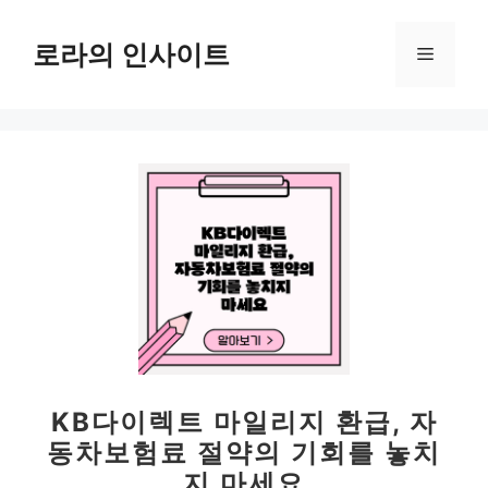
컨
텐
로라의 인사이트
메
츠
로
뉴
건
너
뛰
기
KB다이렉트 마일리지 환급, 자
동차보험료 절약의 기회를 놓치
지 마세요