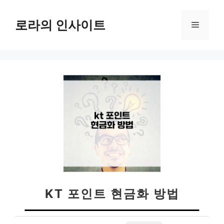
컨
텐
로라의 인사이트
메
츠
로
뉴
건
너
뛰
기
KT 포인트 현금화 방법