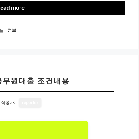
ead more
카
정보
테
고
리
공무원대출 조건내용
작성자:
reporter