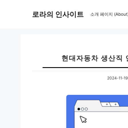
컨
텐
로라의 인사이트
소개 페이지 (About
츠
로
건
너
뛰
기
현대자동차 생산직 
2024-11-19