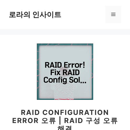
컨
텐
로라의 인사이트
메
츠
로
뉴
건
너
뛰
기
RAID CONFIGURATION
ERROR 오류 | RAID 구성 오류
해결