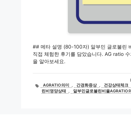
## 메타 설명 (80-100자) 알부민 글로불린 
직접 체험한 후기를 담았습니다. AG rati
을 알아보세요.
태
AGRATIO의미
,
간경화증상
,
건강상태체크
그
린비영양상태
,
알부민글로불린비율AGRATIO