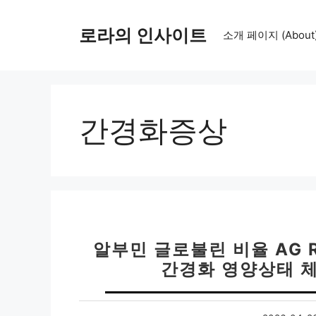
컨
텐
로라의 인사이트
소개 페이지 (About
츠
로
건
너
뛰
간경화증상
기
알부민 글로불린 비율 AG R
간경화 영양상태 