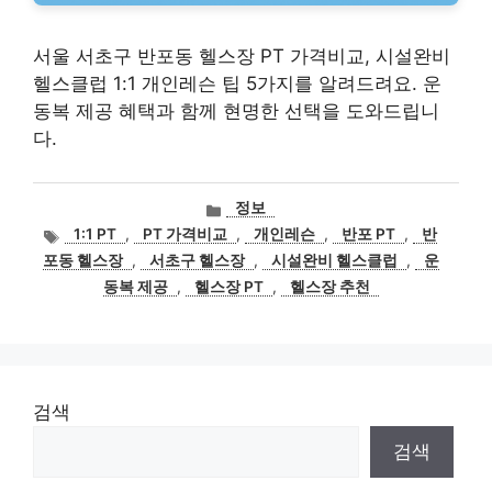
서울 서초구 반포동 헬스장 PT 가격비교, 시설완비
헬스클럽 1:1 개인레슨 팁 5가지를 알려드려요. 운
동복 제공 혜택과 함께 현명한 선택을 도와드립니
다.
카
정보
테
태
1:1 PT
,
PT 가격비교
,
개인레슨
,
반포 PT
,
반
고
그
포동 헬스장
,
서초구 헬스장
,
시설완비 헬스클럽
,
운
리
동복 제공
,
헬스장 PT
,
헬스장 추천
검색
검색