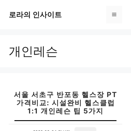
컨
텐
로라의 인사이트
메
츠
로
뉴
건
너
개인레슨
뛰
기
서울 서초구 반포동 헬스장 PT
가격비교: 시설완비 헬스클럽
1:1 개인레슨 팁 5가지