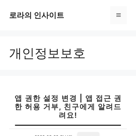
컨
텐
로라의 인사이트
메
츠
로
뉴
건
너
개인정보보호
뛰
기
앱 권한 설정 변경 | 앱 접근 권
한 허용 거부, 친구에게 알려드
려요!