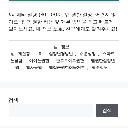
## 메타 설명 (80-100자) 앱 권한 설정, 어렵지 않
아요! 접근 권한 허용 및 거부 방법을 쉽고 빠르게
알아보세요. 내 정보 보호, 친구에게도 알려주세요!
카
정보
테
태
개인정보보호
,
설정변경방법
,
쉬운설정
,
스마트
고
그
폰꿀팁
,
아이폰권한
,
안드로이드권한
,
앱권한설정변
리
경
,
앱사용법
,
앱접근권한허용거부
,
필수정보
검색
검색