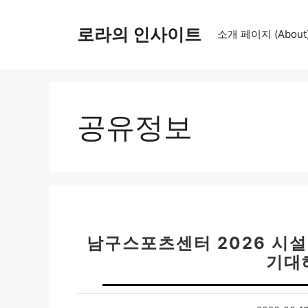
컨
텐
로라의 인사이트
소개 페이지 (About
츠
로
건
너
뛰
공유정보
기
남구스포츠센터 2026 시설
기대