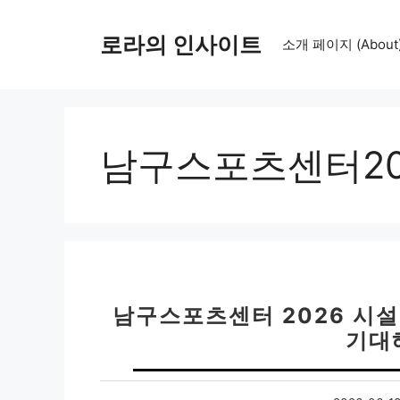
컨
텐
로라의 인사이트
소개 페이지 (About
츠
로
건
너
뛰
남구스포츠센터2
기
남구스포츠센터 2026 시설
기대