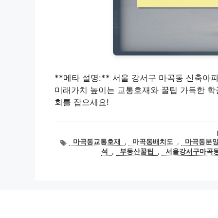
**메타 설명:** 서울 강서구 마곡동 신축아
미래가치 높이는 교통호재와 꿀팁 가득한 학군
회를 잡으세요!
태
마곡동교통호재
,
마곡동배치도
,
마곡동분
그
석
,
부동산꿀팁
,
서울강서구마곡