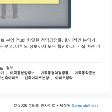
파트 분양 정보! 치열한 청약경쟁률, 합리적인 분양가,
 분석, 배치도 정보까지 모두 확인하고 내 집 마련 기
카
정보
테
양가
,
마곡동분양정보
,
마곡동청약경쟁률
,
마곡동학군분
고
동신축아파트
,
신축아파트분양
,
아파트청약
리
© 2026 로라의 인사이트
• 제작됨
GeneratePress