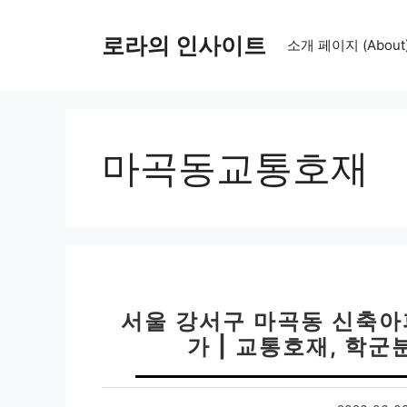
컨
텐
로라의 인사이트
소개 페이지 (About
츠
로
건
너
뛰
마곡동교통호재
기
서울 강서구 마곡동 신축아
가 | 교통호재, 학군