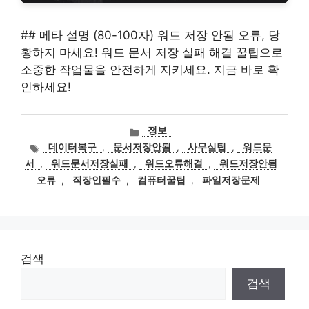
## 메타 설명 (80-100자) 워드 저장 안됨 오류, 당
황하지 마세요! 워드 문서 저장 실패 해결 꿀팁으로
소중한 작업물을 안전하게 지키세요. 지금 바로 확
인하세요!
카
정보
테
태
데이터복구
,
문서저장안됨
,
사무실팁
,
워드문
고
그
서
,
워드문서저장실패
,
워드오류해결
,
워드저장안됨
리
오류
,
직장인필수
,
컴퓨터꿀팁
,
파일저장문제
검색
검색