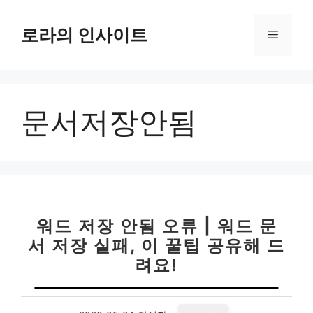
컨
텐
로라의 인사이트
메
츠
로
뉴
건
너
문서저장안됨
뛰
기
워드 저장 안됨 오류 | 워드 문
서 저장 실패, 이 꿀팁 공유해 드
려요!