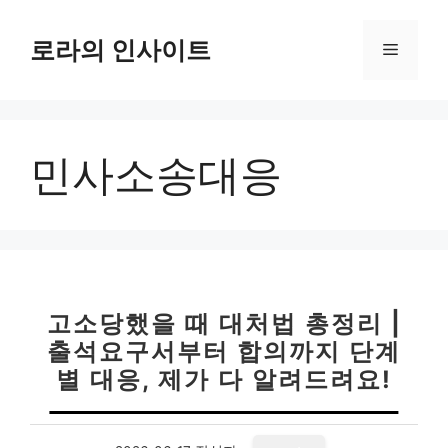
컨
텐
로라의 인사이트
메
츠
로
뉴
건
너
민사소송대응
뛰
기
고소당했을 때 대처법 총정리 |
출석요구서부터 합의까지 단계
별 대응, 제가 다 알려드려요!