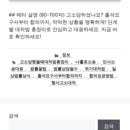
## 메타 설명 (80-100자) 고소당하셨나요? 출석요
구서부터 합의까지, 막막한 상황을 명확하게! 단계
별 대처법 총정리로 안심하고 대응하세요. 지금 바
로 확인하세요!
카
정보
테
태
고소당했을때대처법총정리
,
나홀로소송
,
민사소
고
그
송대응
,
법률꿀팁
,
법률상담필수
,
위기대처법
,
일
리
상법률상식
,
출석요구서부터합의까지
,
합의성공방법
,
형사고소대처
검색
검색